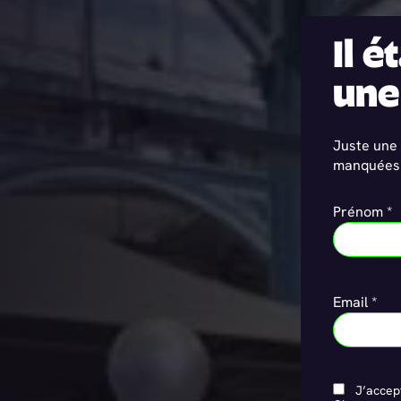
Il é
une
Juste une 
manquées
Prénom *
Email *
J’accept