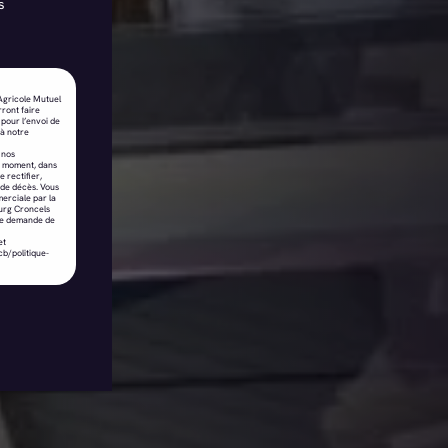
s
 Agricole Mutuel
ront faire
pour l’envoi de
 à notre
 nos
t moment, dans
 rectifier,
s de décès. Vous
merciale par la
ourg Croncels
ple demande de
et
cb/politique-