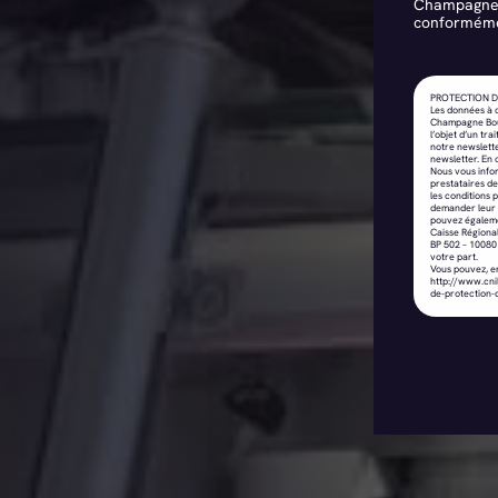
Champagne-
conforméme
PROTECTION D
Les données à c
Champagne Bourg
l’objet d’un t
notre newslette
newsletter. En
Nous vous info
prestataires d
les conditions 
demander leur e
pouvez égalemen
Caisse Régiona
BP 502 – 10080
votre part.
Vous pouvez, en
http://www.cnil
de-protection-