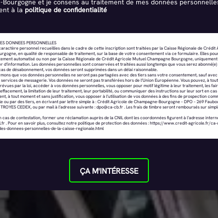
Bourgogne et je consens au traitement de mes données personnelle
nt à la
politique de confidentialité
ES DONNEES PERSONNELLES
aractère personnel recueillies dans le cadre de cette inscription sont traitées par la Caisse Régionale de Crédit
ogne, en qualité de responsable de traitement, sur la base de votre consentement via ce formulaire. Elles pour
raitement automatisé ou non par la Caisse Régionale de Crédit Agricole Mutuel Champagne Bourgogne, uniquement 
r d’information. Les données personnelles sont conservées et traitées aussi longtemps que vous serez abonné(e)
 cas de désabonnement, vos données seront supprimées dans un délai raisonnable.
rmons que vos données personnelles ne seront pas partagées avec des tiers sans votre consentement, sauf avec
e services de messagerie. Vos données ne seront pas transférées hors de l’Union Européenne. Vous pouvez, à tou
prévues par la loi, accéder à vos données personnelles, vous opposer pour motif légitime à leur traitement, les faire
ffacement, la limitation de leur traitement, leur portabilité, ou communiquer des instructions sur leur sort en ca
t, à tout moment et sans justification, vous opposer à l’utilisation de vos données à des fins de prospection com
le ou par des tiers, en écrivant par lettre simple à : Crédit Agricole de Champagne-Bourgogne – DPO – 269 Faub
 TROYES CEDEX, ou par mail à l’adresse suivante :
dpo@ca-cb.fr
. Les frais de timbre seront remboursés sur sim
 cas de contestation, former une réclamation auprès de la CNIL dont les coordonnées figurent à l’adresse intern
.fr
. Pour en savoir plus, consultez notre politique de protection des données :
https://www.credit-agricole.fr/ca-
des-donnees-personnelles-de-la-caisse-regionale.html
ÇA M'INTÉRESSE