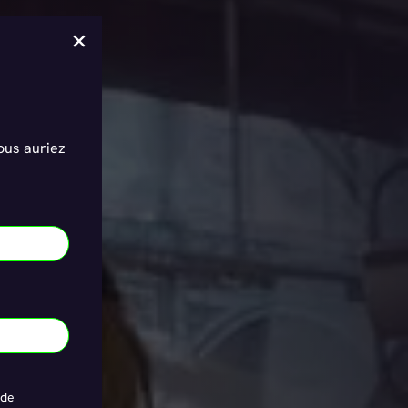
×
vous auriez
 de