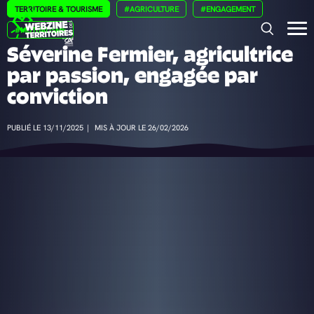
Panneau de gestion des cookies
TERRITOIRE & TOURISME
#AGRICULTURE
#ENGAGEMENT
#MUTUALISME
Séverine Fermier, agricultrice
par passion, engagée par
conviction
PUBLIÉ LE 13/11/2025
|
MIS À JOUR LE 26/02/2026