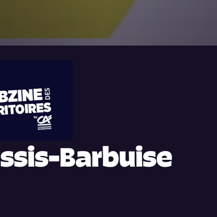
DEAU DES COOKIES
essis-Barbuise