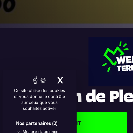
X
MASQUER LE BAN
Color Run de Pl
Ce site utilise des cookies
et vous donne le contrôle
sur ceux que vous
souhaitez activer
DANS CE DÉPARTEMENT
Nos partenaires
(2)
Mesure d'audience