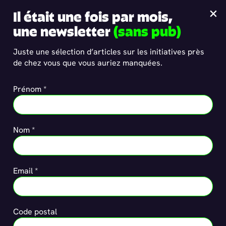
Mentions légales & politique
Panneau de gestion des cookies
×
Il était une fois par mois,
de confidentialité
une newsletter
(sans pub)
Juste une sélection d’articles sur les initiatives près
de chez vous que vous auriez manquées.
Prénom *
Nom *
Email *
Code postal