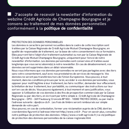
J’accepte de recevoir la newsletter d’information du
webzine Crédit Agricole de Champagne-Bourgogne et je
consens au traitement de mes données personnelles
conformément à la
politique de confidentialité
PROTECTION DES DONNEES PERSONNELLES
Les données à caractère personnel recueillies dans le cadre de cette inscription sont
traitées par la Caisse Régionale de Crédit Agricole Mutuel Champagne Bourgogne, en
qualité de responsable de traitement, sur la base de votre consentement via ce formulaire.
Elles pourront faire l’objet d’un traitement automatisé ou non par la Caisse Régionale de
Crédit Agricole Mutuel Champagne Bourgogne, uniquement pour l’envoi de notre
newsletter d’information. Les données personnelles sont conservées et traitées aussi
longtemps que vous serez abonné(e) à notre newsletter. En cas de désabonnement, vos
données seront supprimées dans un délai raisonnable.
Nous vous informons que vos données personnelles ne seront pas partagées avec des tiers
sans votre consentement, sauf avec nos prestataires de services de messagerie. Vos
données ne seront pas transférées hors de l’Union Européenne. Vous pouvez, à tout
moment, dans les conditions prévues par la loi, accéder à vos données personnelles, vous
opposer pour motif légitime à leur traitement, les faire rectifier, demander leur effacement,
la limitation de leur traitement, leur portabilité, ou communiquer des instructions sur leur
sort en cas de décès. Vous pouvez également, à tout moment et sans justification, vous
opposer à l’utilisation de vos données à des fins de prospection commerciale par la Caisse
Régionale ou par des tiers, en écrivant par lettre simple à : Crédit Agricole de Champagne-
Bourgogne – DPO – 269 Faubourg Croncels BP 502 – 10080 TROYES CEDEX, ou par mail à
l’adresse suivante :
dpo@ca-cb.fr
. Les frais de timbre seront remboursés sur simple
demande de votre part.
Vous pouvez, en cas de contestation, former une réclamation auprès de la CNIL dont les
coordonnées figurent à l’adresse internet
http://www.cnil.fr
. Pour en savoir plus, consultez
notre politique de protection des données :
https://www.credit-agricole.fr/ca-cb/politique-
de-protection-des-donnees-personnelles-de-la-caisse-regionale.html